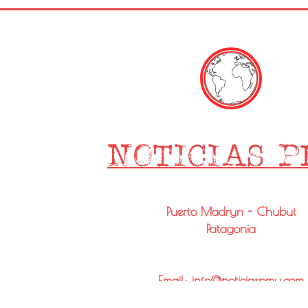
Puerto Madryn - Chubut
Patagonia
Email: info@noticiaspmy.com