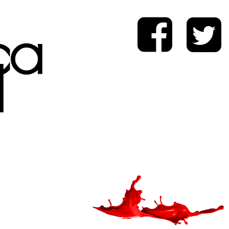
ica
d