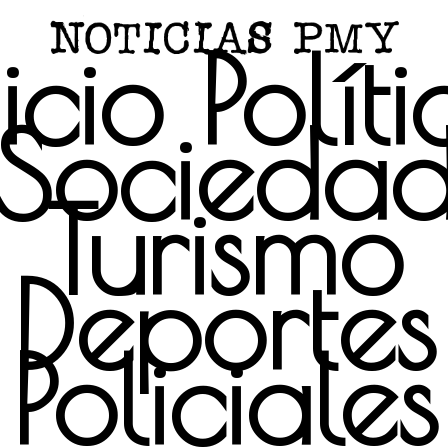
icio
Polít
Socieda
Turismo
Deportes
Policiales