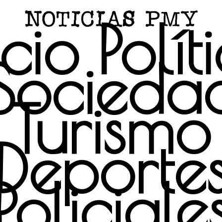
icio
Polít
Socieda
Turismo
Deporte
Policiale