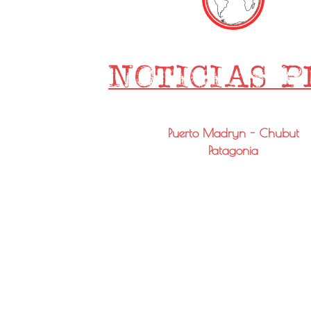
Puerto Madryn - Chubut
Patagonia
Email: info@noticiaspmy.com