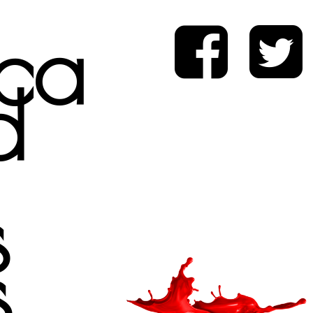
ica
d
s
s