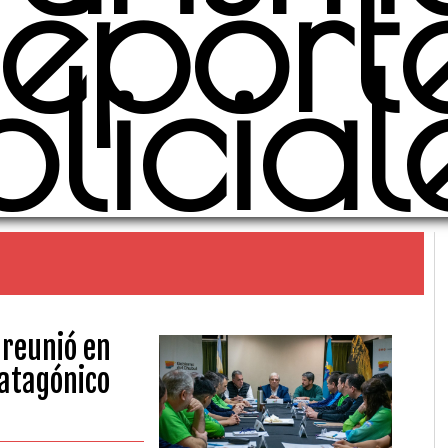
eport
olicial
 reunió en
Patagónico