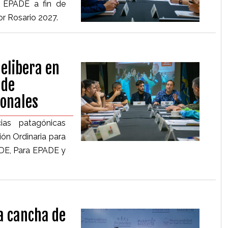
l EPADE a fin de
r Rosario 2027.
delibera en
 de
ionales
ias patagónicas
ión Ordinaria para
ADE, Para EPADE y
La cancha de