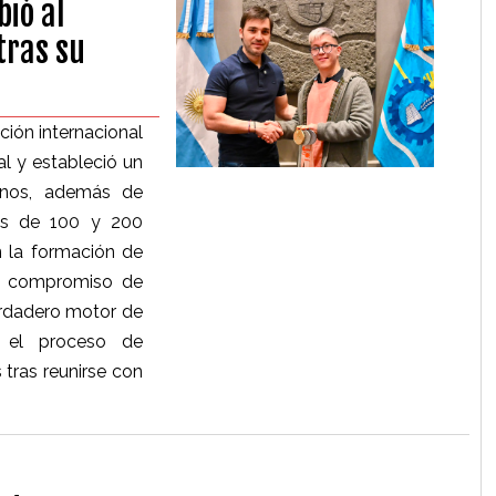
bió al
tras su
ción internacional
l y estableció un
anos, además de
as de 100 y 200
n la formación de
l compromiso de
erdadero motor de
l el proceso de
 tras reunirse con