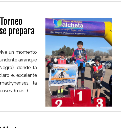
 Torneo
 se prepara
l vive un momento
tundente arranque
Negro), donde la
claro el excelente
madrynenses, la
tenses.
(más…)