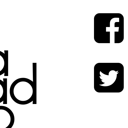
a
ad
o