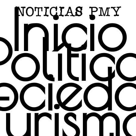
Inicio
Polític
ocied
Turism