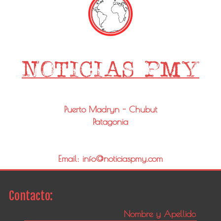
Puerto Madryn - Chubut
Patagonia
Email: info@noticiaspmy.com
Contacto: