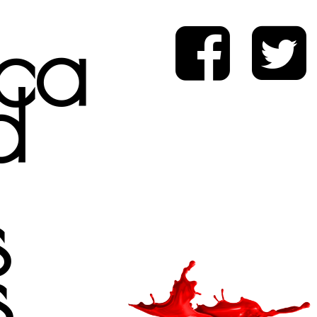
ica
d
s
s