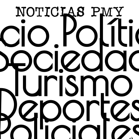
icio
Polít
Socieda
Turismo
Deporte
Policiale