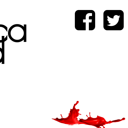
ica
d