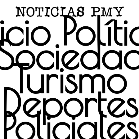
icio
Polít
Socieda
Turismo
Deportes
Policiales