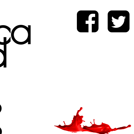
ica
d
s
s