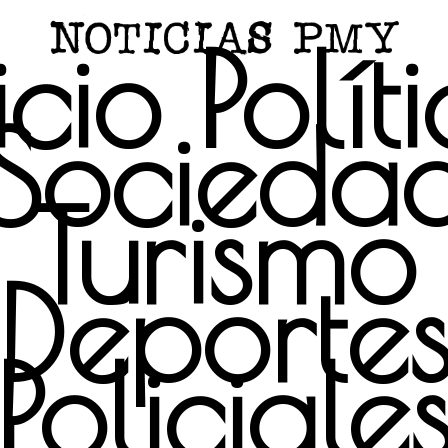
icio
Polít
Socieda
Turismo
Deporte
Policiale