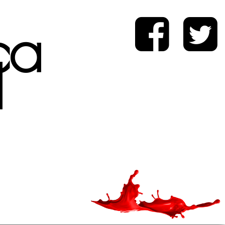
ica
d