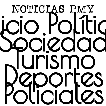
icio
Polít
Socieda
Turismo
Deportes
Policiales