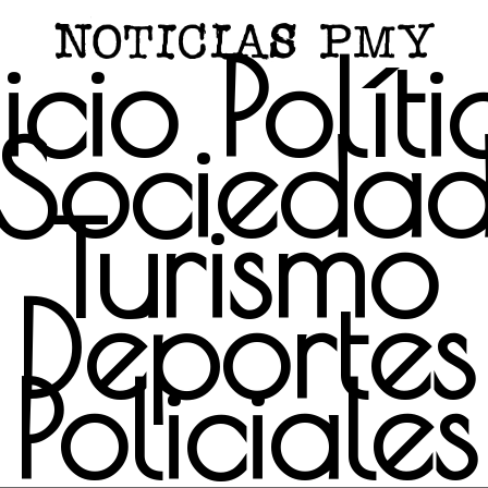
icio
Polít
Socieda
Turismo
Deportes
Policiales