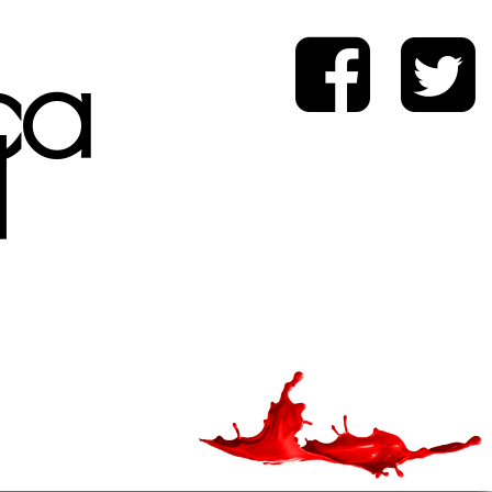
ica
d