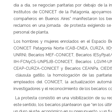
día a día, se negocian paritarias por debajo de la i
Institutos de CONICET de la Patagonia, apoyamos 
compañeros en Buenos Aires” manifestaron los bec
reclamos en una jornada de protesta exigiendo se 
personal de planta.
Los hombres y mujeres enrolados en el Espacio 
CONICET Patagonia Norte (CAB-CNEA, CURZA, IIDy
UNRN), Becarios MEF-CONICET, Becarios IESyPpat
IIH-FCNyCS-UNPSJB-CONICET, Becarios LGVM-UN
CEAP-CURZA-CONICET y Becarios CEANPa, CIEDIS,
cláusula gatillo, la homologación de las paritar
empleados del CONICET, la actualización automáti
investigadores y el reconocimiento de los becarios c
La protesta consistió en una visibilización de su r
este sentido, los becarios plantearon que “en los últ
un duro ajuste económico en su presupuesto, y un fue