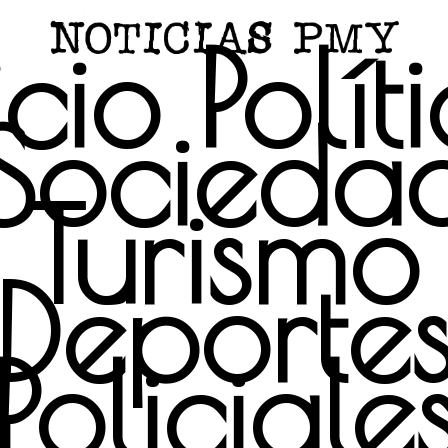
icio
Polít
Socieda
Turismo
Deporte
Policiale