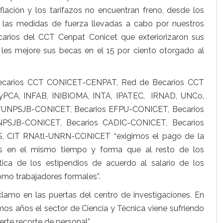
nflación y los tarifazos no encuentran freno, desde los
las medidas de fuerza llevadas a cabo por nuestros
arios del CCT Cenpat Conicet que exteriorizaron sus
les mejore sus becas en el 15 por ciento otorgado al
Becarios CCT CONICET-CENPAT, Red de Becarios CCT
PCA, INFAB, INIBIOMA, INTA, IPATEC, IRNAD, UNCo,
/UNPSJB-CONICET, Becarios EFPU-CONICET, Becarios
PSJB-CONICET, Becarios CADIC-CONICET, Becarios
 CIT RNAtl-UNRN-CONICET “exigimos el pago de la
ias en el mismo tiempo y forma que al resto de los
ca de los estipendios de acuerdo al salario de los
omo trabajadores formales”.
eclamo en las puertas del centro de investigaciones. En
imos años el sector de Ciencia y Técnica viene sufriendo
rte recorte de personal”.