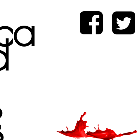
ica
d
s
s