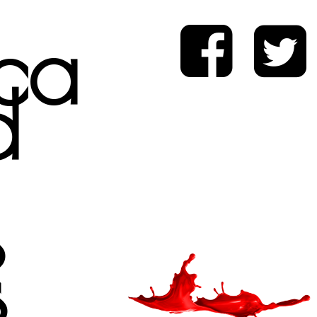
ica
d
s
s