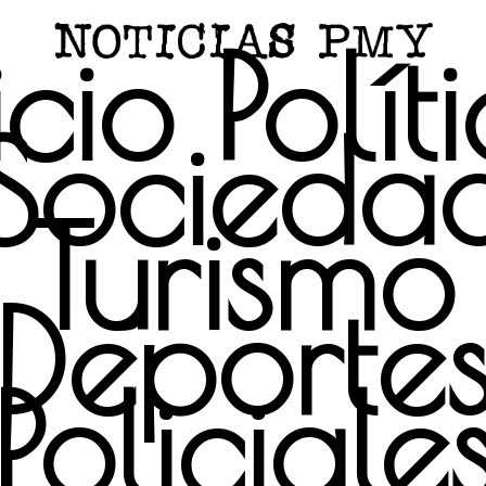
icio
Polít
Socieda
Turismo
Deporte
Policiale