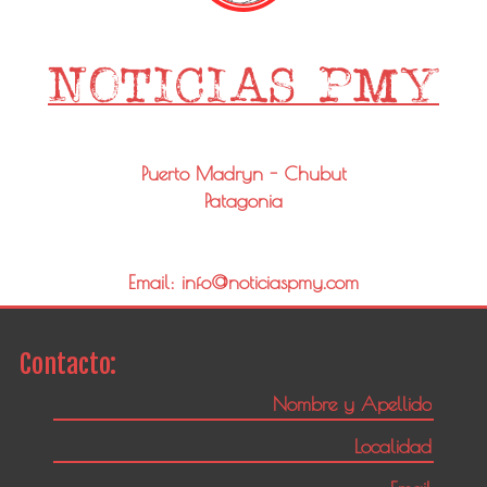
Puerto Madryn - Chubut
Patagonia
Email: info@noticiaspmy.com
Contacto: