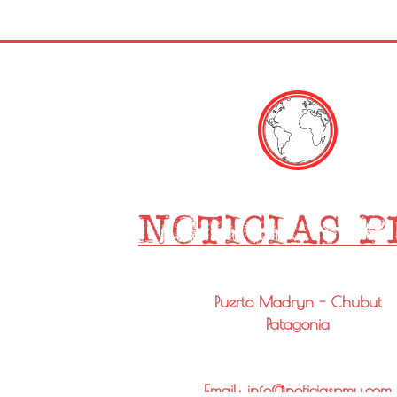
Puerto Madryn - Chubut
Patagonia
Email: info@noticiaspmy.com