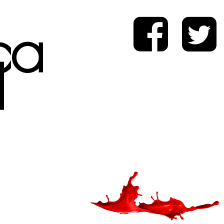
ica
d