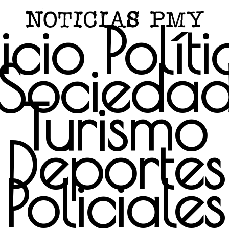
icio
Polít
Socieda
Turismo
Deportes
Policiales