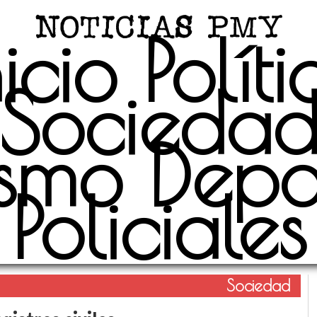
nicio
Políti
Socieda
ismo
Depo
Policiales
Sociedad