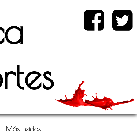
ca
d
rtes
Más Leidos