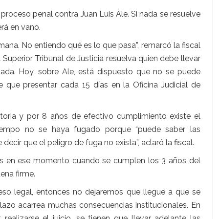
 proceso penal contra Juan Luis Ale. Si nada se resuelve
erá en vano.
ana. No entiendo qué es lo que pasa”, remarcó la fiscal
uperior Tribunal de Justicia resuelva quien debe llevar
citada. Hoy, sobre Ale, está dispuesto que no se puede
 que presentar cada 15 días en la Oficina Judicial de
toria y por 8 años de efectivo cumplimiento existe el
tiempo no se haya fugado porque “puede saber las
cir que el peligro de fuga no exista”, aclaró la fiscal.
s en ese momento cuando se cumplen los 3 años del
ena firme.
eso legal, entonces no dejaremos que llegue a que se
azo acarrea muchas consecuencias institucionales. En
, realizarse el juicio, se tienen que llevar adelante las