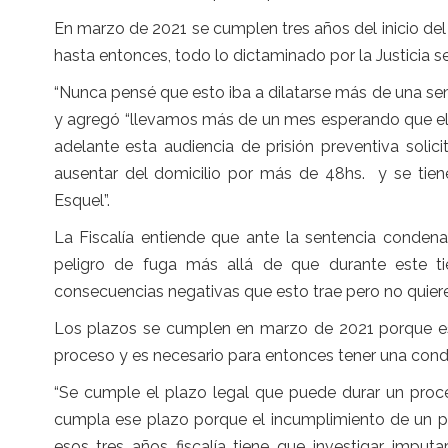
En marzo de 2021 se cumplen tres años del inicio del
hasta entonces, todo lo dictaminado por la Justicia s
“Nunca pensé que esto iba a dilatarse más de una sem
y agregó “llevamos más de un mes esperando que el S
adelante esta audiencia de prisión preventiva soli
ausentar del domicilio por más de 48hs. y se tiene
Esquel”.
La Fiscalía entiende que ante la sentencia condena
peligro de fuga más allá de que durante este 
consecuencias negativas que esto trae pero no quiere de
Los plazos se cumplen en marzo de 2021 porque e
proceso y es necesario para entonces tener una cond
“Se cumple el plazo legal que puede durar un proc
cumpla ese plazo porque el incumplimiento de un pl
esos tres años fiscalía tiene que investigar, imputar