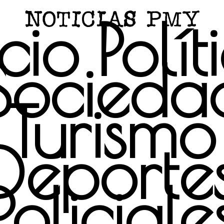
icio
Polít
Socieda
Turismo
Deporte
Policiale