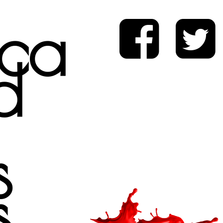
ica
d
s
s