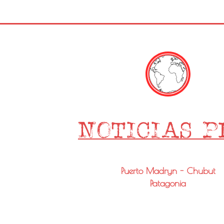
Puerto Madryn - Chubut
Patagonia
Email: info@noticiaspmy.com