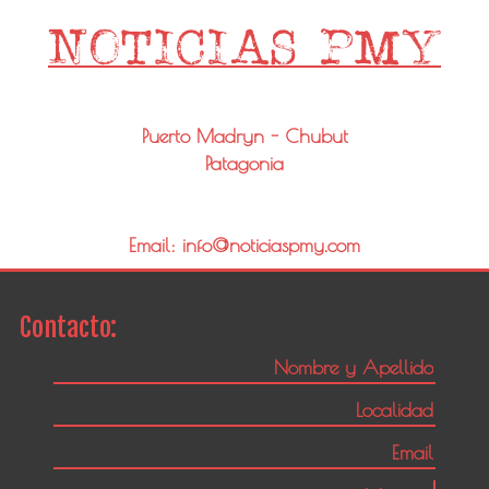
Puerto Madryn - Chubut
Patagonia
Email: info@noticiaspmy.com
Contacto: