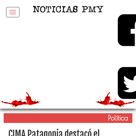
Menu
Política
CIMA Patagonia destacó el