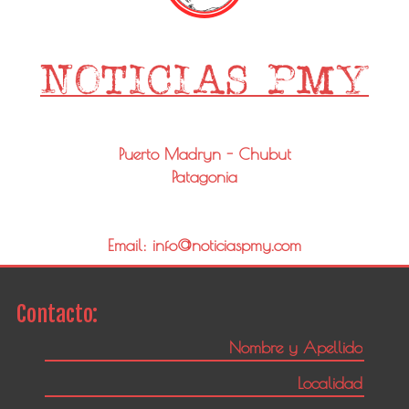
Puerto Madryn - Chubut
Patagonia
Email: info@noticiaspmy.com
Contacto: