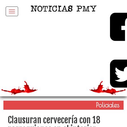
Menu
Policiales
Clausuran cervecería con 18