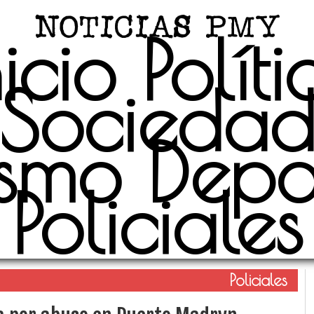
nicio
Políti
Socieda
ismo
Depo
Policiales
Policiales