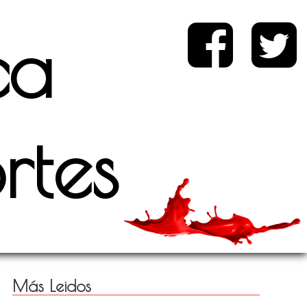
ca
d
rtes
Más Leidos