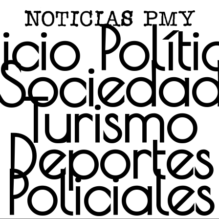
icio
Polít
Socieda
Turismo
Deportes
Policiales