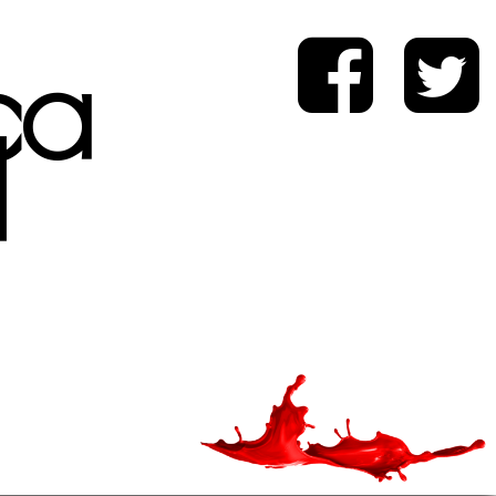
ica
d