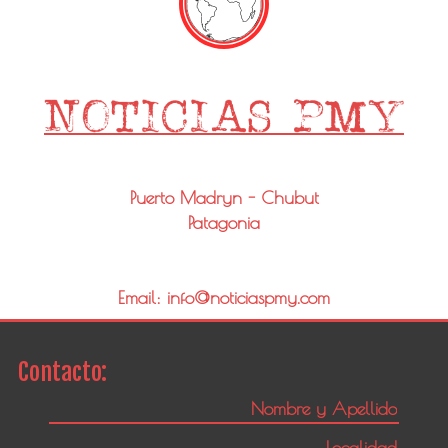
Puerto Madryn - Chubut
Patagonia
Email: info@noticiaspmy.com
Contacto: