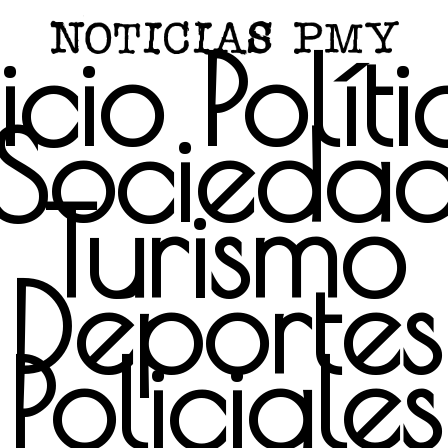
icio
Polít
Socieda
Turismo
Deportes
Policiales