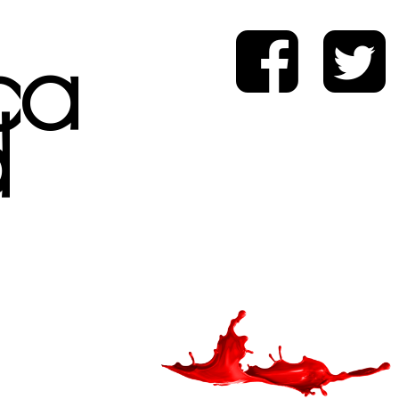
ica
d