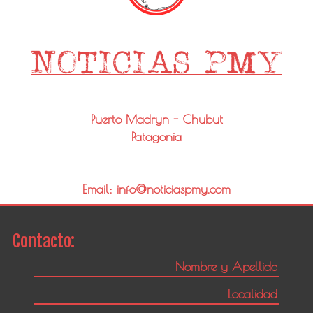
Puerto Madryn - Chubut
Patagonia
Email: info@noticiaspmy.com
Contacto: