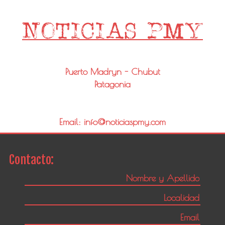
Puerto Madryn - Chubut
Patagonia
Email: info@noticiaspmy.com
Contacto: