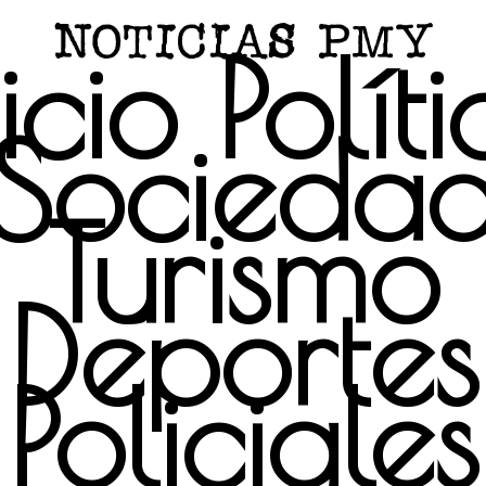
icio
Polít
Socieda
Turismo
Deportes
Policiales