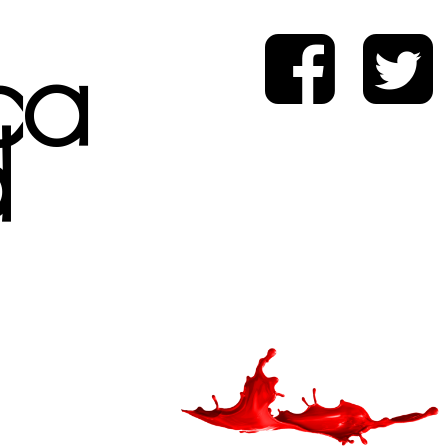
ica
d