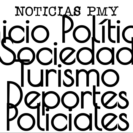
nicio
Políti
Socieda
Turismo
Deportes
Policiales