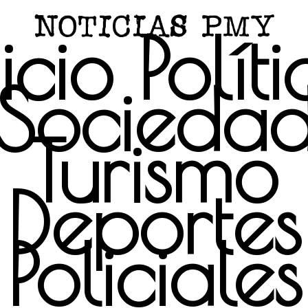
icio
Polít
Socieda
Turismo
Deportes
Policiales