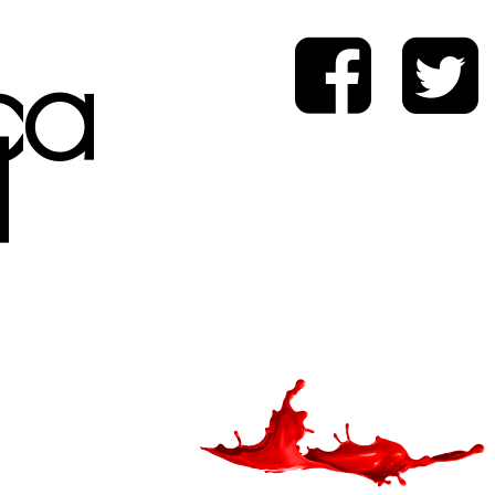
ica
d