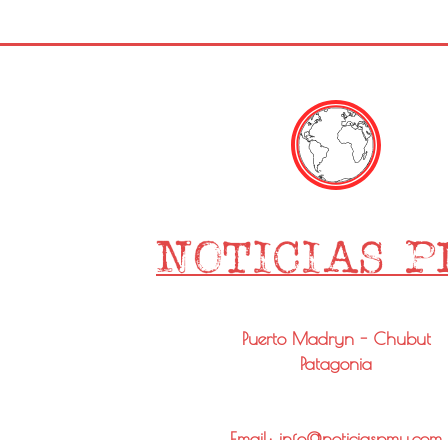
Puerto Madryn - Chubut
Patagonia
Email: info@noticiaspmy.com