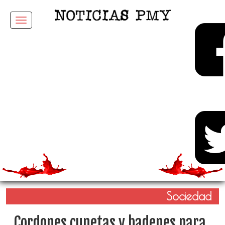
Menu
Sociedad
Cordones cunetas y badenes para