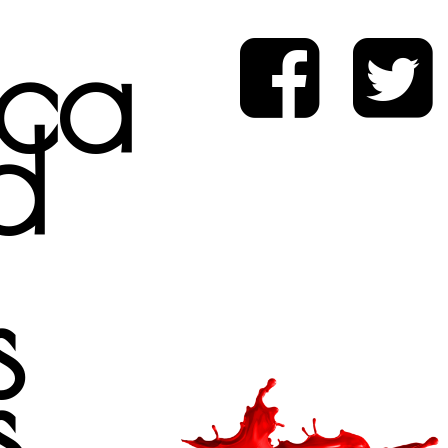
ica
d
s
s