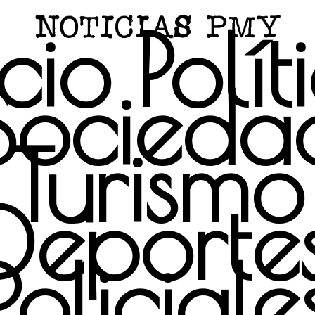
icio
Polít
Socieda
Turismo
Deporte
Policiale