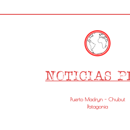
Puerto Madryn - Chubut
Patagonia
Email: info@noticiaspmy.com