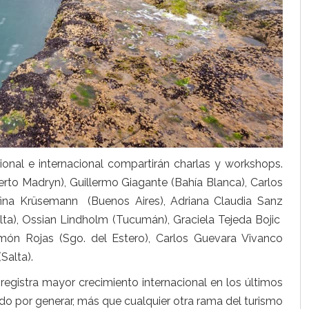
cional e internacional compartirán charlas y workshops.
rto Madryn), Guillermo Giagante (Bahía Blanca), Carlos
elfina Krüsemann (Buenos Aires), Adriana Claudia Sanz
alta), Ossian Lindholm (Tucumán), Graciela Tejeda Bojic
món Rojas (Sgo. del Estero), Carlos Guevara Vivanco
Salta).
 registra mayor crecimiento internacional en los últimos
do por generar, más que cualquier otra rama del turismo