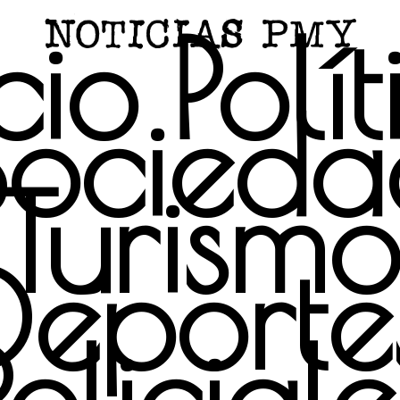
cio
Polí
Socieda
Turismo
Deporte
Policiale