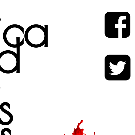
tica
d
s
s