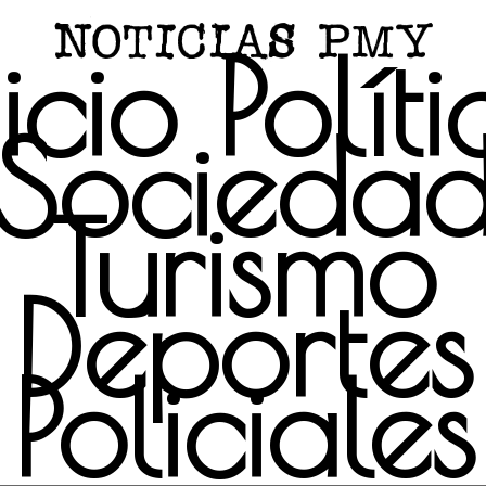
icio
Polít
Socieda
Turismo
Deportes
Policiales