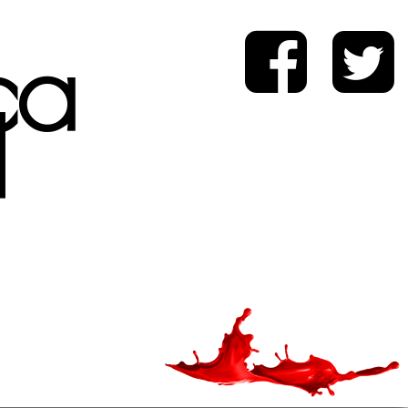
ica
d