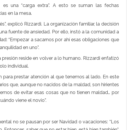
o es una “carga extra”. A esto se suman las fechas
cias en la mesa.
, explicó Rizzardi. La organización familiar, la decisión
 una fuente de ansiedad. Por ello, instó a la comunidad a
edad: “Empezar a sacarnos por ahí esas obligaciones que
ranquilidad en uno”.
a presión reside en volver a lo humano. Rizzardi enfatizó
lo individual.
ión para prestar atención al que tenemos al lado. En este
arios que, aunque no nacidos de la maldad, son hirientes
ratemos de evitar esas cosas que no tienen maldad… por
cuándo viene el novio”.
d mental no se pausan por ser Navidad o vacaciones: “Los
o. Entonces, saber que no estar bien, está bien también”.