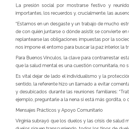
La presión social por mostrarse festivo y reunid
importantes, los recuerdos y, crucialmente, las ausen
“Estamos en un desgaste y un trabajo de mucho estrés”
de con quién juntarse o dónde asistir, se convierte en
replantearse las obligaciones impuestas por la soci
nos impone el entorno para buscar la paz interior, la t
Para Buenos Vínculos, la clave para contrarrestar est
que la salud mental es una cuestión comunitaria, no so
Es vital dejar de lado el individualismo y la protecc
sentido, la referente hizo un llamado a evitar coment
y desubicados durante las reuniones familiares: “T
ejemplo, preguntarle a la nena si está más gordita, o 
Mensajes Prácticos y Apoyo Comunitario
Virginia subrayó que los duelos y las crisis de salu
duelos siguen transcurriendo, todos los tipos de duel