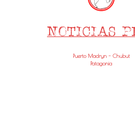
Puerto Madryn - Chubut
Patagonia
Email: info@noticiaspmy.com