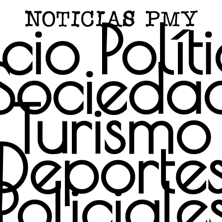
icio
Polít
Socieda
Turismo
Deporte
Policiale