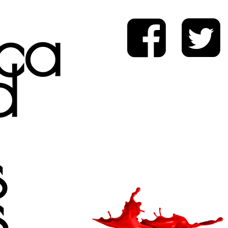
ica
d
s
s