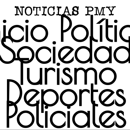
nicio
Políti
Socieda
Turismo
Deportes
Policiales