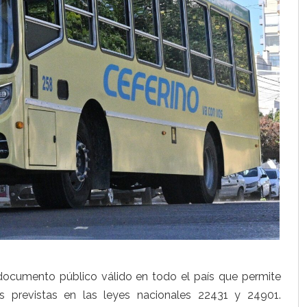
documento público válido en todo el país que permite
s previstas en las leyes nacionales 22431 y 24901.