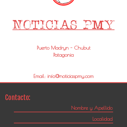
Puerto Madryn - Chubut
Patagonia
Email: info@noticiaspmy.com
Contacto: