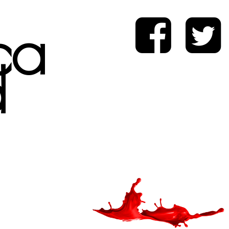
ica
d