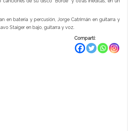
 canciones de su disco “Borde” y otras inéditas, en un
an en batería y percusión, Jorge Catrimán en guitarra y
tavo Staiger en bajo, guitarra y voz.
Compartí: