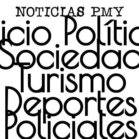
icio
Polít
Socieda
Turismo
Deportes
Policiales