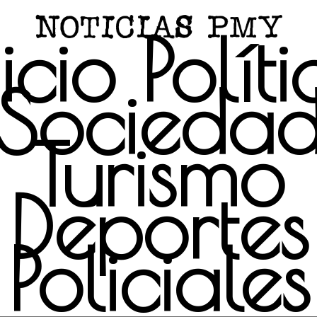
icio
Polít
Socieda
Turismo
Deportes
Policiales