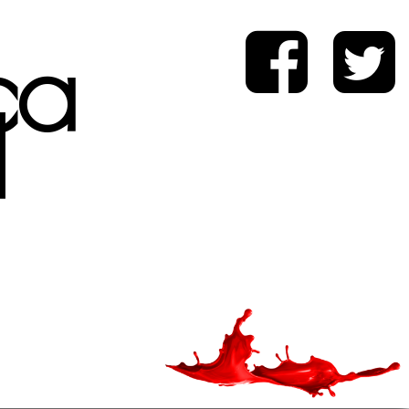
ica
d