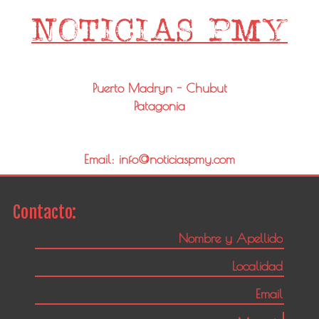
Puerto Madryn - Chubut
Patagonia
Email: info@noticiaspmy.com
Contacto: