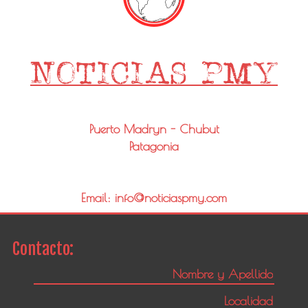
Puerto Madryn - Chubut
Patagonia
Email: info@noticiaspmy.com
Contacto: