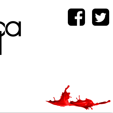
ica
d