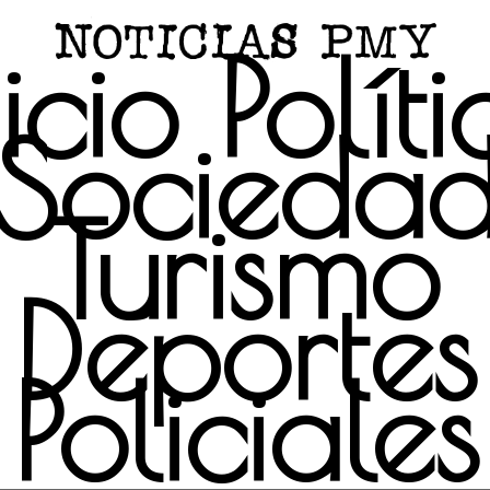
icio
Polít
Socieda
Turismo
Deportes
Policiales