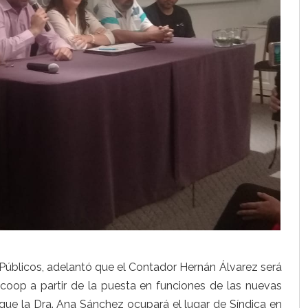
Públicos, adelantó que el Contador Hernán Álvarez será
icoop a partir de la puesta en funciones de las nuevas
que la Dra. Ana Sánchez ocupará el lugar de Síndica en