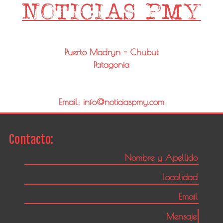
Puerto Madryn - Chubut
Patagonia
Email: info@noticiaspmy.com
Contacto: