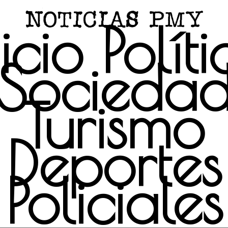
icio
Polít
Socieda
Turismo
Deportes
Policiales