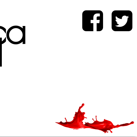
ica
d