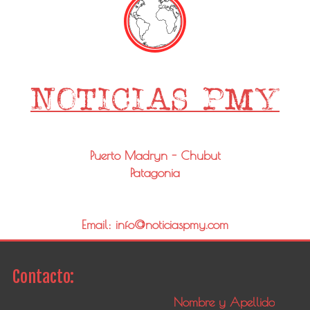
Puerto Madryn - Chubut
Patagonia
Email: info@noticiaspmy.com
Contacto: