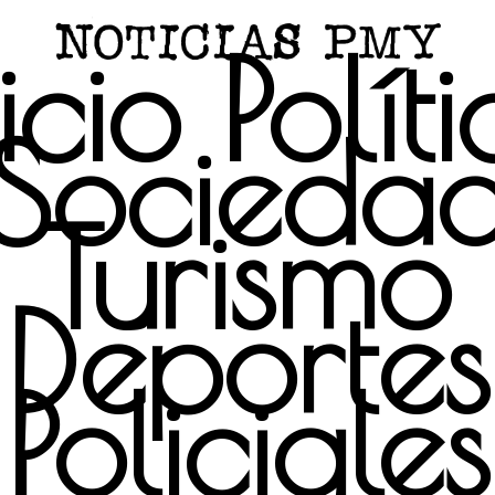
icio
Polít
Socieda
Turismo
Deportes
Policiales