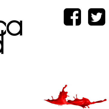
ica
d