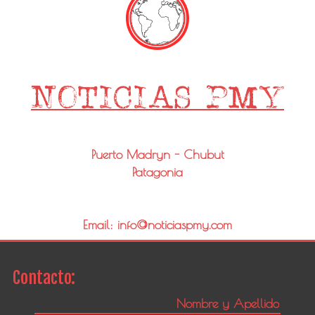
Puerto Madryn - Chubut
Patagonia
Email: info@noticiaspmy.com
Contacto: