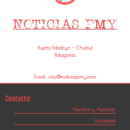
Puerto Madryn - Chubut
Patagonia
Email: info@noticiaspmy.com
Contacto: