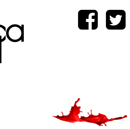
ica
d