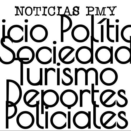
icio
Polít
Socieda
Turismo
Deportes
Policiales