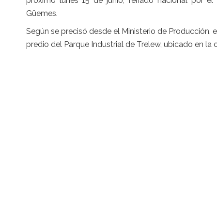
próximo lunes 15 de junio, feriado nacional por el
Güemes.
Según se precisó desde el Ministerio de Producción, el
predio del Parque Industrial de Trelew, ubicado en la