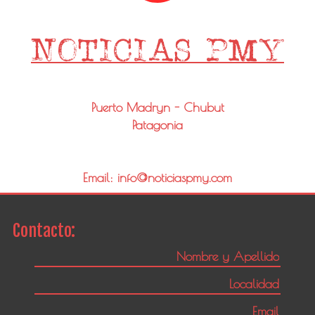
Puerto Madryn - Chubut
Patagonia
Email: info@noticiaspmy.com
Contacto: