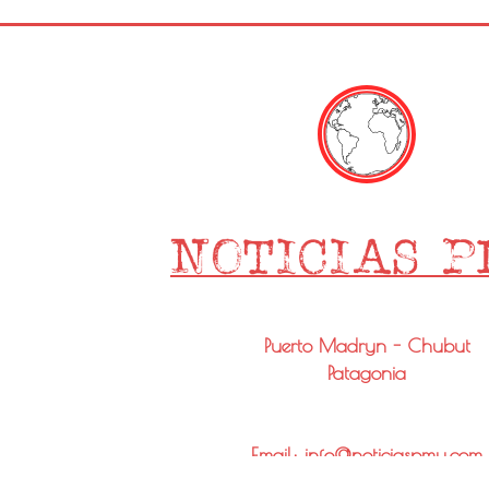
Puerto Madryn - Chubut
Patagonia
Email: info@noticiaspmy.com