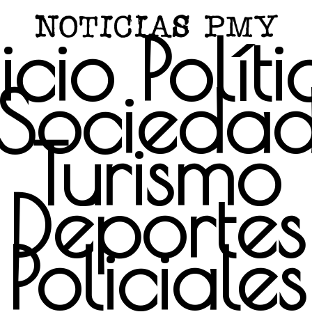
icio
Polít
Socieda
Turismo
Deportes
Policiales