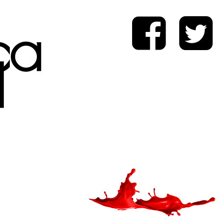
ica
d