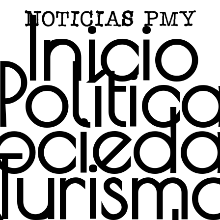
Inicio
Polític
ocied
Turism