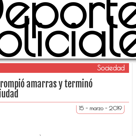
eport
olicial
Sociedad
l rompió amarras y terminó
ciudad
15 - marzo - 2019