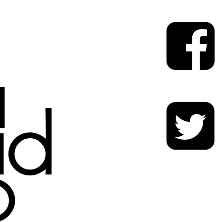
a
ad
o